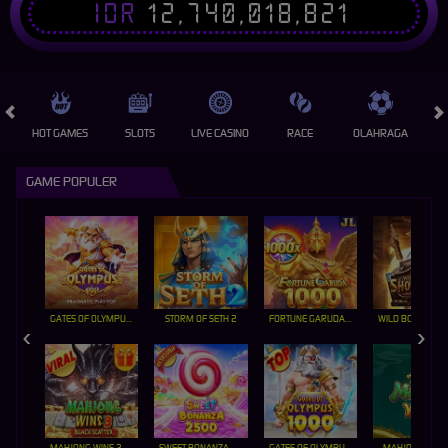
IDR
12,740,018,821
HOT GAMES
SLOTS
LIVE CASINO
RACE
OLAHRAGA
CRA
GAME POPULER
GATES OF OLYMPUS POP
STORM OF SETH 2
FORTUNE GARUDA 1000
MAHJONG WINS 3 – BLACK SCATTER
SWEET BONANZA 2500
GATES OF OLYMPUS 1000
MAHJONG WAYS