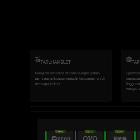
TARUHAN SLOT
TAR
Penyedia slot online dengan beragam pilihan
Sportsboo
game menarik yang memudahkan pemain untuk
menawark
mencapai jackpot
tinggi, d
banyak u