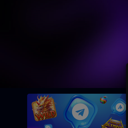
al****i
IDR
767,100.00
Gates of Gatot Kaca 1000
h***n
IDR
531,300.00
Mahjong Wins 3 – Black
Scatter
mas****3
IDR
517,380.00
Gates of Olympus 1000
cl****9
IDR
454,000.00
Mahjong Wins 3 – Black
Scatter
mas****3
IDR
400,320.00
Gates of Olympus 1000