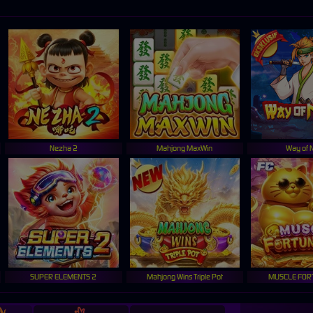
Nezha 2
Mahjong MaxWin
Way of N
SUPER ELEMENTS 2
Mahjong Wins Triple Pot
MUSCLE FOR