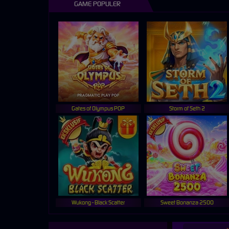
GAME POPULER
Gates of Olympus POP
Storm of Seth 2
Wukong - Black Scatter
Sweet Bonanza 2500