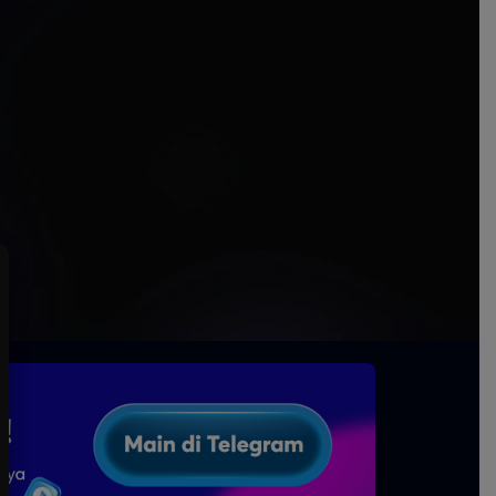
Pindai kode
untuk Und
Android A