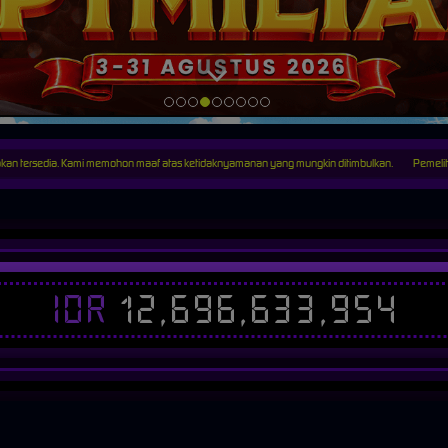
edia. Kami memohon maaf atas ketidaknyamanan yang mungkin ditimbulkan.
Pemeliharaan Terja
IDR
12,696,633,954