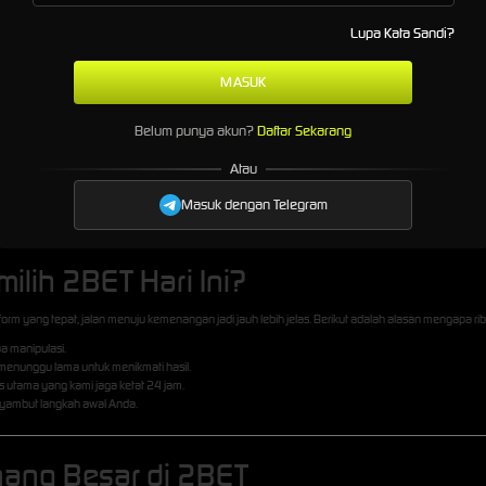
Lupa Kata Sandi?
BOBET88 Terpercaya
Belum punya akun?
Daftar Sekarang
kah, Saatnya Menang Besar Har
Atau
il kendali penuh atas keberuntungan Anda. Bersama
2BET
, setiap keputusan kecil yang Anda amb
Masuk dengan Telegram
gkah berani Anda menuju kesuksesan tanpa batas.
lih 2BET Hari Ini?
rm yang tepat, jalan menuju kemenangan jadi jauh lebih jelas. Berikut adalah alasan mengapa r
a manipulasi.
 menunggu lama untuk menikmati hasil.
s utama yang kami jaga ketat 24 jam.
yambut langkah awal Anda.
enang Besar di 2BET