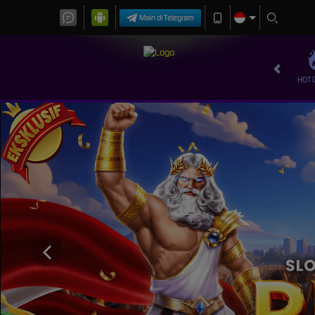
Main di Telegram
HOT 